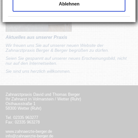
Ablehnen
Aktuelles aus unserer Praxis
Wir freuen uns Sie auf unserer neuen Website der
Zahnarztpraxis Berger & Berger begrüßen zu dürfen.
Seien Sie gespannt auf unserer neues Erscheinungsbild, nicht
nur auf den Internetseiten.
Sie sind uns herzlich willkommen.
Zahnarztpraxis David und Thomas Berger
Ihr Zahnarzt in Volmarstein / Wetter (Ruhr)
Osthausstraße 1
58300 Wetter (Ruhr)
Tel. 02335 963277
Fax: 02335 963278
www.zahnaerzte-berger.de
info@zahnaerzte-berger.de